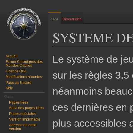
Page
Discussion
SYSTEME DE
Aller à :
navigation
,
rechercher
Le système de je
Accueil
Forum Chroniques des
Mondes Oubliés
Licence OGL
sur les règles 3.5
Modifications récentes
Page au hasard
néanmoins beauco
Aide
Outils
Pages liées
ces dernières en 
Suivi des pages liées
Pages spéciales
Version imprimable
plus accessibles 
Adresse de cette
version