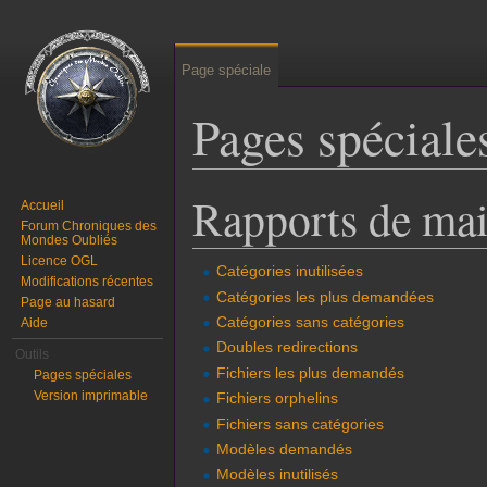
Page spéciale
Pages spéciale
Aller à :
navigation
,
rechercher
Rapports de ma
Accueil
Forum Chroniques des
Mondes Oubliés
Licence OGL
Catégories inutilisées
Modifications récentes
Catégories les plus demandées
Page au hasard
Catégories sans catégories
Aide
Doubles redirections
Outils
Fichiers les plus demandés
Pages spéciales
Version imprimable
Fichiers orphelins
Fichiers sans catégories
Modèles demandés
Modèles inutilisés