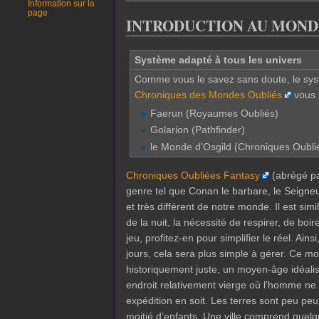
Information sur la
page
INTRODUCTION AU MOND
Système adapté à tous les univers
Comme vous le savez sans doute, le sy
Chroniques des Mondes Oubliés
vous 
Faerun (Royaumes Oubliés)
Golarion (Pathfinder)
le Monde d'Osgild (Chroniques Oubli
Chroniques Oubliées Fantasy
(abrégé pa
genre tel que Conan le barbare, le Seigneu
et très différent de notre monde. Il est sim
de la nuit, la nécessité de respirer, de b
jeu, profitez-en pour simplifier le réel. Ai
jours, cela sera plus simple à gérer. Ce 
historiquement juste, un moyen-âge idéalis
endroit relativement vierge où l’homme ne
expédition en soit. Les terres sont peu pe
moitié d’enfants. Une ville comprend quelq