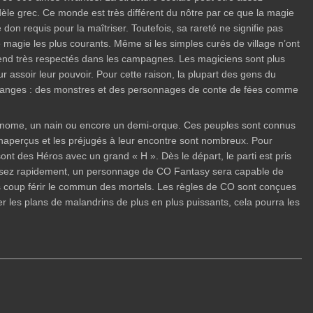
odèle grec. Ce monde est très différent du nôtre par ce que la magie
don requis pour la maîtriser. Toutefois, sa rareté ne signifie pas
 magie les plus courants. Même si les simples curés de village n’ont
s rend très respectés dans les campagnes. Les magiciens sont plus
r assoir leur pouvoir. Pour cette raison, la plupart des gens du
 étranges : des monstres et des personnages de conte de fées comme
gnome, un nain ou encore un demi-orque. Ces peuples sont connus
 inaperçus et les préjugés à leur encontre sont nombreux. Pour
ont des Héros avec un grand « H ». Dès le départ, le parti est pris
 Assez rapidement, un personnage de CO Fantasy sera capable de
sans coup férir le commun des mortels. Les règles de CO sont conçues
les plans de malandrins de plus en plus puissants, cela pourra les