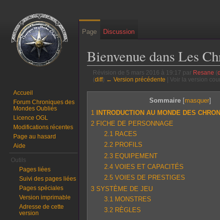
Page
Discussion
Bienvenue dans Les Ch
Révision de 5 mars 2016 à 19:17 par
Resane
(
(
diff
)
← Version précédente
| Voir la version cour
Aller à :
navigation
,
rechercher
Accueil
Sommaire
[
masquer
]
Forum Chroniques des
Mondes Oubliés
1
INTRODUCTION AU MONDE DES CHRON
Licence OGL
2
FICHE DE PERSONNAGE
Modifications récentes
2.1
RACES
Page au hasard
2.2
PROFILS
Aide
2.3
EQUIPEMENT
Outils
2.4
VOIES ET CAPACITÉS
Pages liées
2.5
VOIES DE PRESTIGES
Suivi des pages liées
Pages spéciales
3
SYSTÈME DE JEU
Version imprimable
3.1
MONSTRES
Adresse de cette
3.2
RÈGLES
version