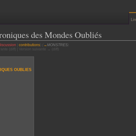
Lir
roniques des Mondes Oubliés
discussion
|
contributions
)
(
→
MONSTRES
)
ante (diff) | Version suivante → (diff)
IQUES OUBLIES