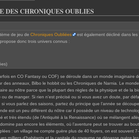
E DES CHRONIQUES OUBLIES
stème de jeu de
Chroniques Oubliées
est également décliné dans les 
propose donc trois univers connus :
ées)
rfois en CO Fantasy ou COF) se déroule dans un monde imaginaire de t
r des anneaux, Bilbo le hobbit ou les Chroniques de Narnia. Le monde o
ilaire au nôtre parce que la plupart des règles de la physique et de la b
oire ou de manger. Si rien n’est précisé ou si vous avez un doute, par 
nsi, si vous parlez des saisons, partez du principe que l’année se découp
monde est un peu différent du nôtre car il possède un niveau de techn
é et très étendu (de l’Antiquité à la Renaissance) où se mélangent all
 domine pas encore les éléments, où l’aventure peut se trouver au bou
uplées : un village ne compte guère plus de 40 foyers, on est souvent 7
ues milliers d’habitants et la capitale du royaume ne dépasse guère le