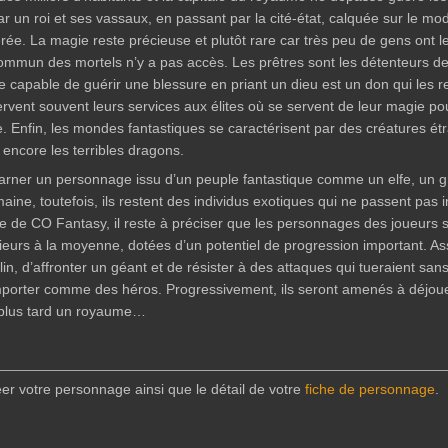
par un roi et ses vassaux, en passant par la cité-état, calquée sur le m
ée. La magie reste précieuse et plutôt rare car très peu de gens ont le 
commun des mortels n’y a pas accès. Les prêtres sont les détenteurs de
être capable de guérir une blessure en priant un dieu est un don qui le
servent souvent leurs services aux élites où se servent de leur magie pou
re. Enfin, les mondes fantastiques se caractérisent par des créatures
ou encore les terribles dragons.
arner un personnage issu d’un peuple fantastique comme un elfe, un 
aine, toutefois, ils restent des individus exotiques qui ne passent pas
pe de CO Fantasy, il reste à préciser que les personnages des joueurs s
rieurs à la moyenne, dotées d’un potentiel de progression important.
elin, d’affronter un géant et de résister à des attaques qui tueraient 
orter comme des héros. Progressivement, ils seront amenés à déjouer 
t plus tard un royaume…
réer votre personnage ainsi que le détail de votre
fiche de personnage
.