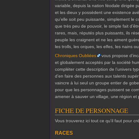
variable, depuis la nation féodale dirigée 
et les dieux y possèdent une existence avér
qu’elle soit peu puissante, simplement le 
que très peu de pouvoir, le simple fait d’
rares, mais, réputés plus puissants, ils ré
peuple les craignent et ne les aiment guè
les trolls, les orques, les elfes, les nains 
Chroniques Oubliées
vous propose d’inc
et globalement acceptés par la société hum
compléter cette description de l’univers ty
d’en faire des personnes aux talents supé
vaincre à lui seul un groupe entier de gob
pour que les personnages puissent se comp
amener à sauver un village, une région e
FICHE DE PERSONNAGE
Vous trouverez ici tout ce qu'il faut pour c
RACES