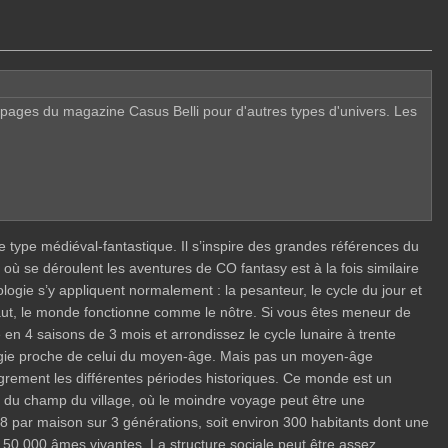
pages du magazine Casus Belli pour d'autres types d'univers. Les
ype médiéval-fantastique. Il s’inspire des grandes références du
ù se déroulent les aventures de CO fantasy est à la fois similaire
iologie s’y appliquent normalement : la pesanteur, le cycle du jour et
défaut, le monde fonctionne comme le nôtre. Si vous êtes meneur de
e en 4 saisons de 3 mois et arrondissez le cycle lunaire à trente
ologie proche de celui du moyen-âge. Mais pas un moyen-âge
ègrement les différentes périodes historiques. Ce monde est un
t du champ du village, où le moindre voyage peut être une
-8 par maison sur 3 générations, soit environ 300 habitants dont une
s 50 000 âmes vivantes. La structure sociale peut être assez